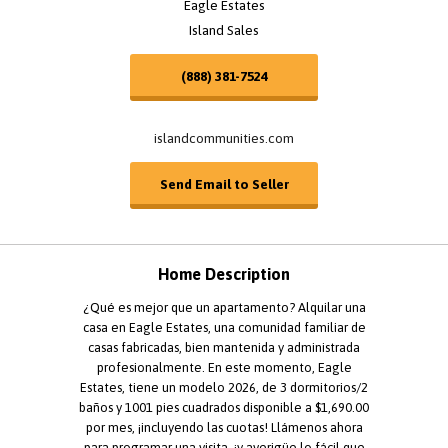
Eagle Estates
Island Sales
(888) 381-7524
islandcommunities.com
Send Email to Seller
Home Description
¿Qué es mejor que un apartamento? Alquilar una
casa en Eagle Estates, una comunidad familiar de
casas fabricadas, bien mantenida y administrada
profesionalmente. En este momento, Eagle
Estates, tiene un modelo 2026, de 3 dormitorios/2
baños y 1001 pies cuadrados disponible a $1,690.00
por mes, ¡incluyendo las cuotas! Llámenos ahora
para programar una visita, ¡y averigüe lo fácil que