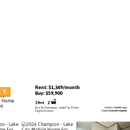
Rent: $1,349/month
Buy: $59,900
3
2
66 x 16 Champion - Lake City Prime
Listed: 3 Months Ago
Eagle Estates
Serial # FL261-000-H-A106664A