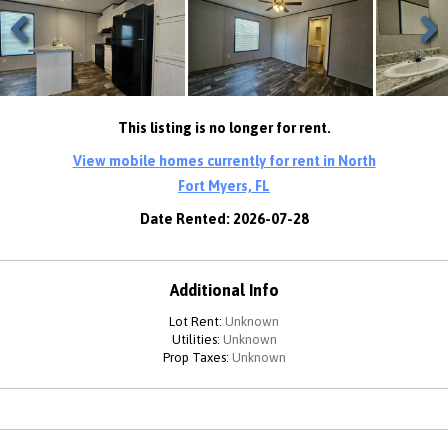
Previous
Next
This listing is no longer for rent.
View mobile homes currently for rent in North
Fort Myers, FL
Date Rented: 2026-07-28
Additional Info
Lot Rent:
Unknown
Utilities:
Unknown
Prop Taxes:
Unknown