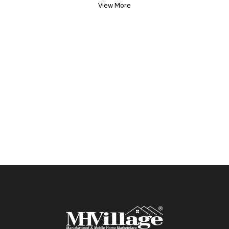
View More
$59,900.00, más las cuotas del sitio. Llame para
hablar con uno de nuestros representantes, y
programe una visita a esta casa. ¡Pregunte sobe
nuestros incentivos de mudanza especiales!